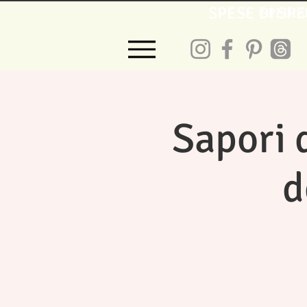
SPESE DI SPE
SPEDIZ
Sapori 
d