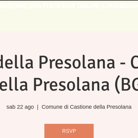
DIZIONE GRATUITE PER ORDINI SUPERIORI
IONE GRATUITA PER ORDINI ONLINE A PARTIRE DA 
della Presolana - 
ella Presolana (B
sab 22 ago
  |  
Comune di Castione della Presolana
RSVP