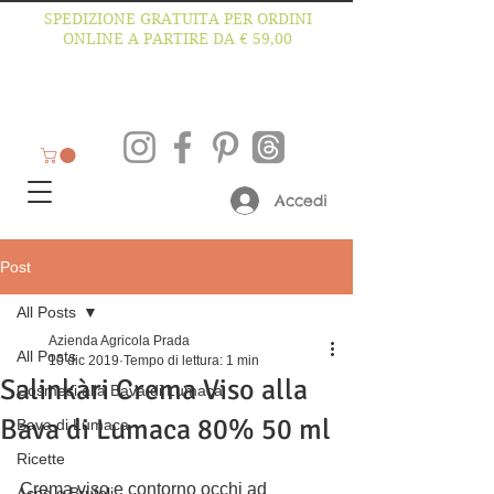
SPEDIZIONE GRATUITA PER ORDINI
ONLINE A PARTIRE DA € 59,00
Accedi
Post
All Posts
Azienda Agricola Prada
All Posts
10 dic 2019
Tempo di lettura: 1 min
Salinkàri Crema Viso alla
Cosmesi alla Bava di Lumaca
Bava di Lumaca 80% 50 ml
Bava di Lumaca
Ricette
Crema viso e contorno occhi ad 
Acne e Brufoli