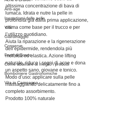
altissima concentrazione di bava di 
Anti-age
lumaca. Idrata e nutre la pelle in 
Inestetismi della pelle
profondità già dalla prima applicazione, 
ottima come base per il trucco e per 
Viso
l’utilizzo quotidiano.
Giardinaggio
Aiuta la riparazione e la rigenerazione 
Conserve
dell’epidermide, rendendola più 
Frutti di Bosco
morbida ed elastica. Azione lifting 
naturale, riduce i segni di acne e dona 
Come abbinare al meglio i prodotti
un aspetto sano, giovane e tonico.
Bomboniere Gastronomiche
Modo d’uso: applicare sulla pelle 
Vita in Campagna
massaggiando delicatamente fino a 
completo assorbimento.
Prodotto 100% naturale  