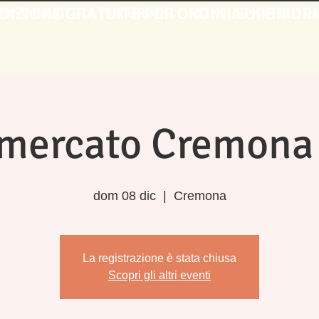
DIZIONE GRATUITE PER ORDINI SUPERIORI
IONE GRATUITA PER ORDINI ONLINE A PARTIRE DA 
mercato Cremona
dom 08 dic
  |  
Cremona
La registrazione è stata chiusa
Scopri gli altri eventi