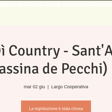
DIZIONE GRATUITE PER ORDINI SUPERIORI
IONE GRATUITA PER ORDINI ONLINE A PARTIRE DA 
ì Country - Sant'
assina de Pecchi)
mar 02 giu
  |  
Largo Cooperativa
La registrazione è stata chiusa