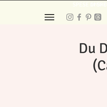
SPESE DI SPE
SPEDIZ
Du D
(C