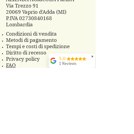
Via Trezzo 91
20069 Vaprio d'Adda (MI)
P.IVA
02730840168
Lombardia
Condizioni di vendita
Metodi di pagamento
Tempi e costi di spedizione
Diritto di recesso
✖
Privacy policy
5.0
1 Reviews
FAQ
CONTATTI
Telefono 3483860825
Whatsapp
3496229607
azagrprada@gmail.com
© 2018 Azienda Agricola Prada
PRODOTTI