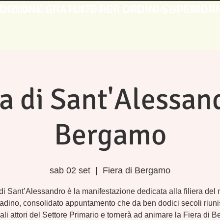
DIZIONE GRATUITE PER ORDINI SUPERIORI
IONE GRATUITA PER ORDINI ONLINE A PARTIRE DA 
a di Sant'Alessan
Bergamo
sab 02 set
  |  
Fiera di Bergamo
di Sant’Alessandro è la manifestazione dedicata alla filiera de
adino, consolidato appuntamento che da ben dodici secoli riuni
pali attori del Settore Primario e tornerà ad animare la Fiera di 