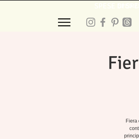
SPESE DI SPE
SPEDIZ
Fier
Fiera 
cont
princi