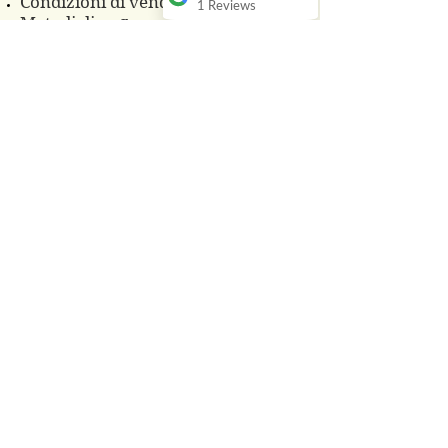
Condizioni di vendita
1 Reviews
Metodi di pagamento
Tempi e costi di spedizione
Diritto di recesso
Privacy policy
FAQ
CONTATTI
Telefono 3483860825
Whatsapp
3496229607
azagrprada@gmail.com
© 2018 Azienda Agricola Prada
PRODOTTI
Cosmesi Naturale alla Bava di
Lumaca
Composte di Frutta e Fiori
Frutti di Bosco freschi
Tisane con le nostre erbe
Aceti aromatizzati