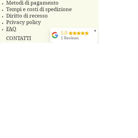
Metodi di pagamento
Tempi e costi di spedizione
Diritto di recesso
Privacy policy
FAQ
✖
5.0
CONTATTI
1 Reviews
Telefono 3483860825
Whatsapp
3496229607
azagrprada@gmail.com
© 2018 Azienda Agricola Prada
PRODOTTI
Cosmesi Naturale alla Bava di
Lumaca
Composte di Frutta e Fiori
Frutti di Bosco freschi
Tisane con le nostre erbe
Aceti aromatizzati