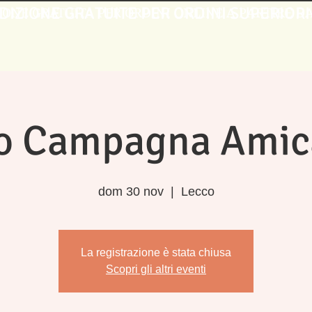
DIZIONE GRATUITE PER ORDINI SUPERIORI
IONE GRATUITA PER ORDINI ONLINE A PARTIRE DA 
o Campagna Amic
dom 30 nov
  |  
Lecco
La registrazione è stata chiusa
Scopri gli altri eventi