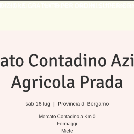
DIZIONE GRATUITE PER ORDINI SUPERIORI
IONE GRATUITA PER ORDINI ONLINE A PARTIRE DA 
ato Contadino Az
Agricola Prada
sab 16 lug
  |  
Provincia di Bergamo
Mercato Contadino a Km 0
Formaggi
Miele