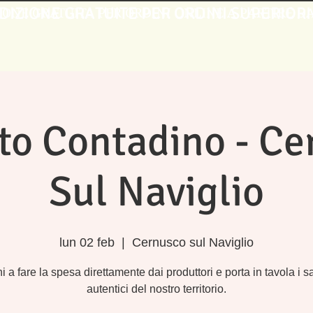
DIZIONE GRATUITE PER ORDINI SUPERIORI
IONE GRATUITA PER ORDINI ONLINE A PARTIRE DA 
to Contadino - Ce
Sul Naviglio
lun 02 feb
  |  
Cernusco sul Naviglio
i a fare la spesa direttamente dai produttori e porta in tavola i s
autentici del nostro territorio.