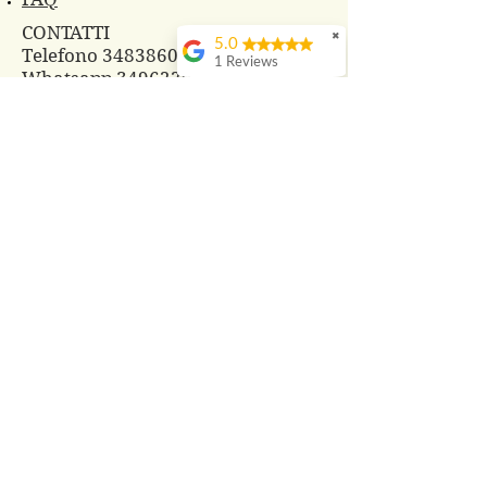
CONTATTI
✖
5.0
Telefono 3483860825
1 Reviews
Whatsapp
3496229607
azagrprada@gmail.com
© 2018 Azienda Agricola Prada
PRODOTTI
Cosmesi Naturale alla Bava di
Lumaca
Composte di Frutta e Fiori
Frutti di Bosco freschi
Tisane con le nostre erbe
Aceti aromatizzati
Sali aromatizzati e spezie