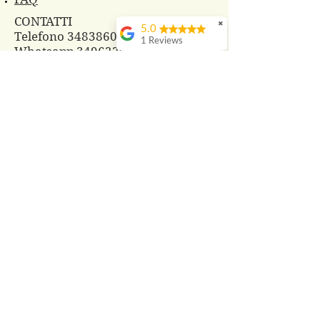
CONTATTI
✖
5.0
Telefono 3483860825
1 Reviews
Whatsapp
3496229607
azagrprada@gmail.com
© 2018 Azienda Agricola Prada
PRODOTTI
Cosmesi Naturale alla Bava di
Lumaca
Composte di Frutta e Fiori
Frutti di Bosco freschi
Tisane con le nostre erbe
Aceti aromatizzati
Sali aromatizzati e spezie