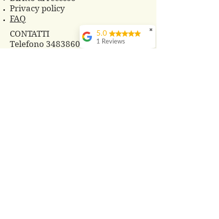
Privacy policy
FAQ
✖
CONTATTI
5.0
1 Reviews
Telefono 3483860825
Whatsapp
3496229607
azagrprada@gmail.com
© 2018 Azienda Agricola Prada
PRODOTTI
Cosmesi Naturale alla Bava di
Lumaca
Composte di Frutta e Fiori
Frutti di Bosco freschi
Tisane con le nostre erbe
Aceti aromatizzati
Sali aromatizzati e spezie