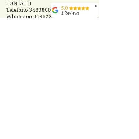
CONTATTI
✖
5.0
Telefono 3483860825
1 Reviews
Whatsapp
3496229607
azagrprada@gmail.com
© 2018 Azienda Agricola Prada
PRODOTTI
Cosmesi Naturale alla Bava di
Lumaca
Composte di Frutta e Fiori
Frutti di Bosco freschi
Tisane con le nostre erbe
Aceti aromatizzati
Sali aromatizzati e spezie