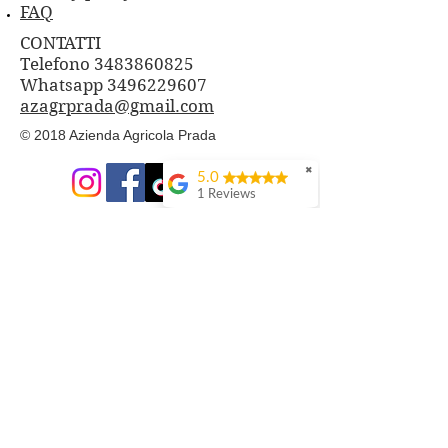
FAQ
CONTATTI
Telefono 3483860825
Whatsapp
3496229607
azagrprada@gmail.com
© 2018 Azienda Agricola Prada
✖
5.0
1 Reviews
PRODOTTI
Cosmesi Naturale alla Bava di
Lumaca
Composte di Frutta e Fiori
Frutti di Bosco freschi
Tisane con le nostre erbe
Aceti aromatizzati
Sali aromatizzati e spezie