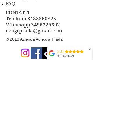
FAQ
CONTATTI
Telefono 3483860825
Whatsapp
3496229607
azagrprada@gmail.com
© 2018 Azienda Agricola Prada
✖
5.0
1 Reviews
PRODOTTI
Cosmesi Naturale alla Bava di
Lumaca
Composte di Frutta e Fiori
Frutti di Bosco freschi
Tisane con le nostre erbe
Aceti aromatizzati
Sali aromatizzati e spezie