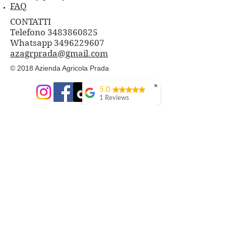
FAQ
CONTATTI
Telefono 3483860825
Whatsapp
3496229607
azagrprada@gmail.com
© 2018 Azienda Agricola Prada
✖
5.0
1 Reviews
PRODOTTI
Cosmesi Naturale alla Bava di
Lumaca
Composte di Frutta e Fiori
Frutti di Bosco freschi
Tisane con le nostre erbe
Aceti aromatizzati
Sali aromatizzati e spezie