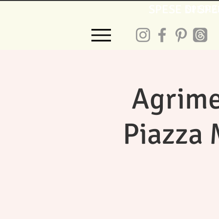
SPESE DI SPE
SPEDIZ
Agrime
Piazza 