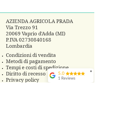
AZIENDA AGRICOLA PRADA
Via Trezzo 91
20069 Vaprio d'Adda (MI)
P.IVA
02730840168
Lombardia
Condizioni di vendita
Metodi di pagamento
Tempi e costi di spedizione
✖
Diritto di recesso
5.0
1 Reviews
Privacy policy
FAQ
CONTATTI
Telefono 3483860825
Whatsapp
3496229607
azagrprada@gmail.com
© 2018 Azienda Agricola Prada