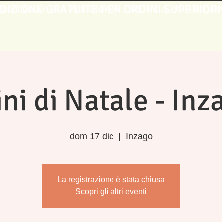
DIZIONE GRATUITE PER ORDINI SUPERIORI
IONE GRATUITA PER ORDINI ONLINE A PARTIRE DA 
ni di Natale - Inz
dom 17 dic
  |  
Inzago
La registrazione è stata chiusa
Scopri gli altri eventi