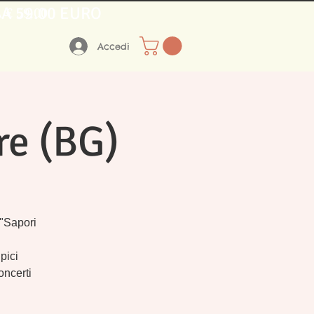
 A 59.00 EURO
€ 59,00
Accedi
re (BG)
 "Sapori
ipici
oncerti