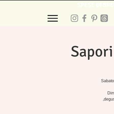
SPESE DI SPE
SPEDIZ
Sapori
Sabato 
Dimo
,degus