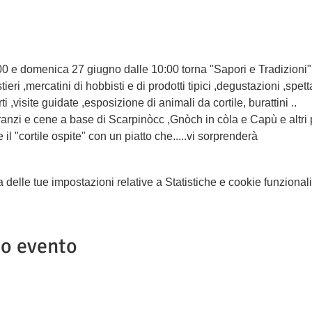
o
0 e domenica 27 giugno dalle 10:00 torna "Sapori e Tradizioni"

eri ,mercatini di hobbisti e di prodotti tipici ,degustazioni ,spettac
 ,visite guidate ,esposizione di animali da cortile, burattini ..

 ,pranzi e cene a base di Scarpinòcc ,Gnòch in còla e Capù e altri p
il "cortile ospite" con un piatto che.....vi sorprenderà 
elle tue impostazioni relative a Statistiche e cookie funzionali
to evento