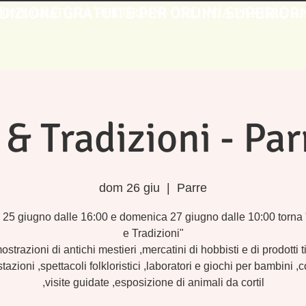
DIZIONE GRATUITE PER ORDINI SUPERIORI
IONE GRATUITA PER ORDINI ONLINE A PARTIRE DA 
 & Tradizioni - Par
dom 26 giu
  |  
Parre
25 giugno dalle 16:00 e domenica 27 giugno dalle 10:00 torna
e Tradizioni"
strazioni di antichi mestieri ,mercatini di hobbisti e di prodotti t
tazioni ,spettacoli folkloristici ,laboratori e giochi per bambini ,c
,visite guidate ,esposizione di animali da cortil