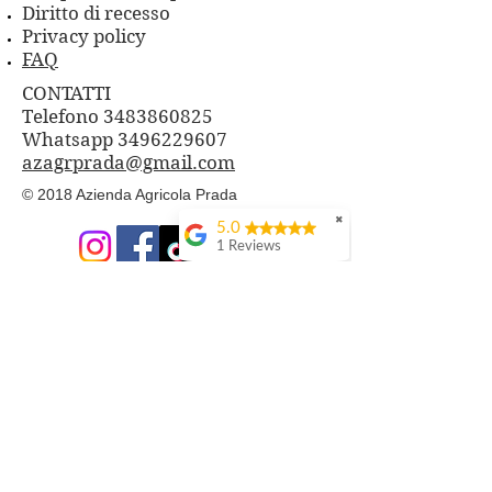
Diritto di recesso
Privacy policy
FAQ
CONTATTI
Telefono 3483860825
Whatsapp
3496229607
azagrprada@gmail.com
© 2018 Azienda Agricola Prada
✖
5.0
1 Reviews
PRODOTTI
Cosmesi Naturale alla Bava di
Lumaca
Composte di Frutta e Fiori
Frutti di Bosco freschi
Tisane con le nostre erbe
Aceti aromatizzati
Sali aromatizzati e spezie