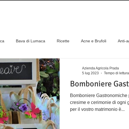
DIZIONE GRATUITE PER ORDINI SUPERIORI
IONE GRATUITA PER ORDINI ONLINE A PARTIRE DA 
aca
Bava di Lumaca
Ricette
Acne e Brufoli
Anti-
erve
Frutti di Bosco
Come abbinare al meglio i prodotti
Azienda Agricola Prada
5 lug 2023
Tempo di lettura
Bomboniere Gas
Bomboniere Gastronomiche pe
cresime e cerimonie di ogni 
per il vostro matrimonio è...