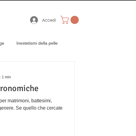
 A 59.00 EURO
€ 59,00
Accedi
age
Inestetismi della pelle
Bomboniere Gastronomiche
: 1 min
tronomiche
r matrimoni, battesimi,
genere. Se quello che cercate