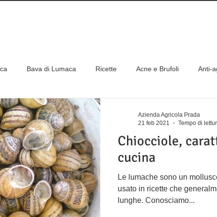
DIZIONE GRATUITE PER ORDINI SUPERIORI
IONE GRATUITA PER ORDINI ONLINE A PARTIRE DA 
aca
Bava di Lumaca
Ricette
Acne e Brufoli
Anti-
erve
Frutti di Bosco
Come abbinare al meglio i prodotti
Azienda Agricola Prada
21 feb 2021
Tempo di lettu
Chiocciole, carat
cucina
Le lumache sono un mollusco
usato in ricette che general
lunghe. Conosciamo...