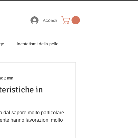
 A 59.00 EURO
€ 59,00
Accedi
age
Inestetismi della pelle
Bomboniere Gastronomiche
ra: 2 min
teristiche in
 dal sapore molto particolare
mente hanno lavorazioni molto