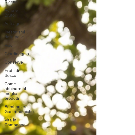
Ricette
Acne e
Brufoli
Anti-age
Inestetismi
della pelle
Viso
Giardinaggio
Conserve
Frutti di
Bosco
Come
abbinare al
meglio i
prodotti
Bomboniere
Gastronomiche
Vita in
Campagna