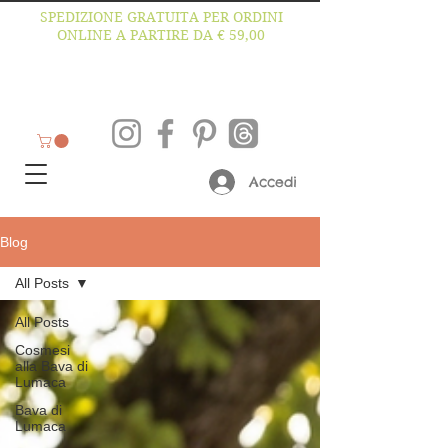
SPEDIZIONE GRATUITA PER ORDINI
ONLINE A PARTIRE DA € 59,00
Accedi
Blog
All Posts
All Posts
Cosmesi
alla Bava di
Lumaca
Bava di
Lumaca