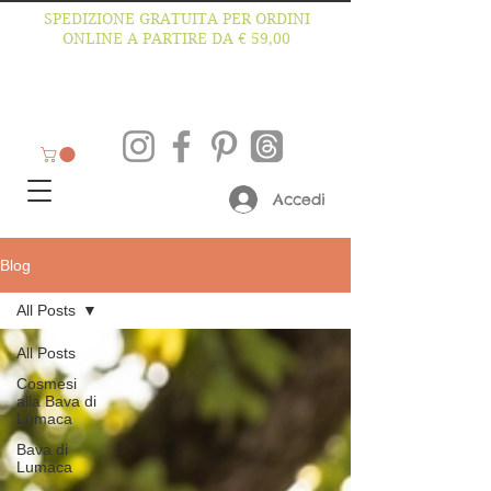
SPEDIZIONE GRATUITA PER ORDINI
ONLINE A PARTIRE DA € 59,00
Accedi
Blog
All Posts
All Posts
Cosmesi
alla Bava di
Lumaca
Bava di
Lumaca