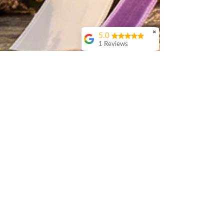
✖
5.0
1 Reviews