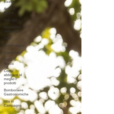
Ricette
Acne e
Brufoli
Anti-age
Inestetismi
della pelle
Viso
Giardinaggio
Conserve
Frutti di
Bosco
Come
abbinare al
meglio i
prodotti
Bomboniere
Gastronomiche
Vita in
Campagna