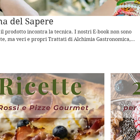
na del Sapere
 il prodotto incontra la tecnica. I nostri E-book non sono
tte, ma veri e propri Trattati di Alchimia Gastronomica,
segreti degli abbinamenti più audaci e delle tecniche di cu
dronanza del fuoco nel barbecue alla costruzione di un
lite, ogni guida digitale è un compendio di esperienze matu
 Vaprio d'Adda. Uno strumento essenziale per chi desidera
ente delle nostre Officine in un capolavoro culinario.