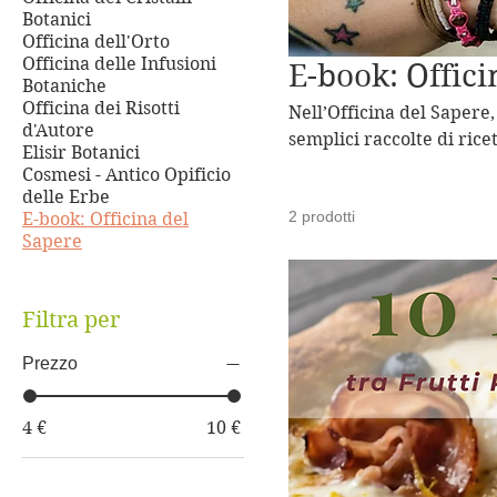
Botanici
Officina dell'Orto
Officina delle Infusioni
E-book: Offici
Botaniche
Officina dei Risotti
Nell’Officina del Sapere,
d'Autore
semplici raccolte di rice
Elisir Botanici
progettati per svelare i 
Cosmesi - Antico Opificio
contemporanea. Dalla pa
delle Erbe
2 prodotti
E-book: Officina del
tagliere di formaggi d'é
Sapere
nei nostri laboratori di
trasformare ogni ingredi
Filtra per
Prezzo
4 €
10 €