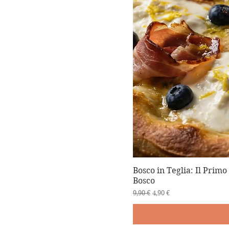
Bosco in Teglia: Il Primo
Bosco
Prezzo regolare
Prezzo scontato
9,90 €
4,90 €