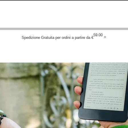
DIZIONE GRATUITE PER ORDINI SUPERIORI
IONE GRATUITA PER ORDINI ONLINE A PARTIRE DA 
59.00
⭐
Spedizione Gratuita per ordini a partire da €