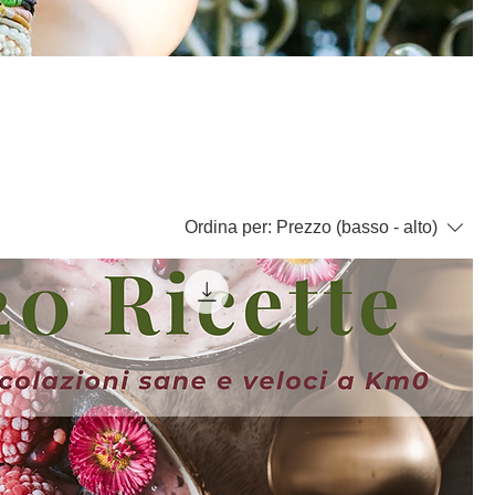
cina
rate
Ordina per:
Prezzo (basso - alto)