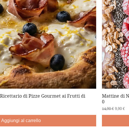
 Ricettario di Pizze Gourmet ai Frutti di
Mattine di N
0
Prezzo regolar
Prezzo 
14,90 €
9,90 €
Aggiungi al carrello