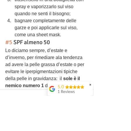
spray e vaporizzarlo sul viso 
quando ne senti il bisogno;
bagnare completamente delle 
garze e poi applicarle sul viso, 
come una sheet mask.
#5
 SPF almeno 50
Lo diciamo sempre, d’estate e 
d’inverno, per rimediare ala tendenza 
ad avere la pelle grassa d’estate o per 
evitare le iperpigmentazioni tipiche 
della pelle in gravidanza:  il 
sole è il 
nemico numero 1
 della pelle.
✖
5.0
1 Reviews