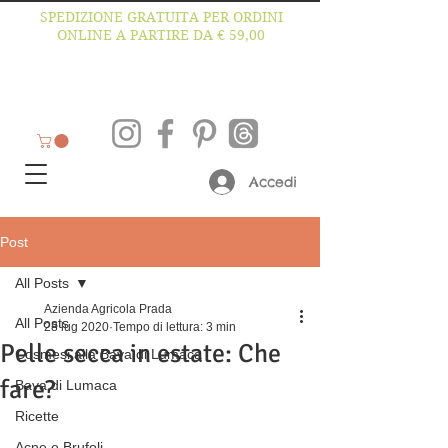
SPEDIZIONE GRATUITA PER ORDINI
ONLINE A PARTIRE DA € 59,00
Accedi
Post
All Posts
Azienda Agricola Prada
All Posts
28 lug 2020
Tempo di lettura: 3 min
Pelle secca in estate: Che
Cosmesi alla Bava di Lumaca
fare?
Bava di Lumaca
Ricette
Acne e Brufoli