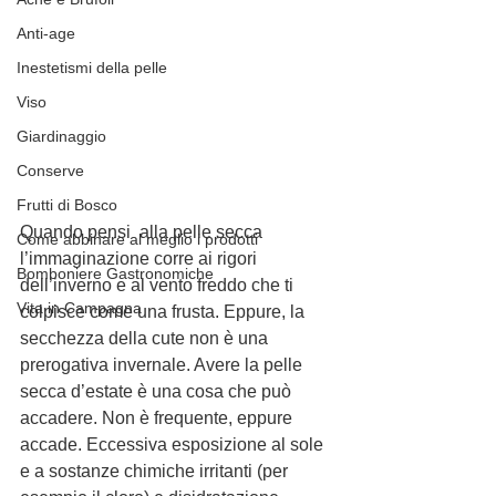
Anti-age
Inestetismi della pelle
Viso
Giardinaggio
Conserve
Frutti di Bosco
Quando pensi  alla pelle secca 
Come abbinare al meglio i prodotti
l’immaginazione corre ai rigori 
Bomboniere Gastronomiche
dell’inverno e al vento freddo che ti 
Vita in Campagna
colpisce come una frusta. Eppure, la 
secchezza della cute non è una 
prerogativa invernale. Avere la pelle 
secca d’estate è una cosa che può 
accadere. Non è frequente, eppure 
accade. Eccessiva esposizione al sole 
e a sostanze chimiche irritanti (per 