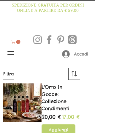
SPEDIZIONE GRATUITA PER ORDINI
ONLINE A PARTIRE DA € 59,00
Accedi
Filtra
L'Orto in
Gocce:
Collezione
Condimenti
Prezzo regolare
Prezzo scontato
20,00 €
17,00 €
Aggiungi