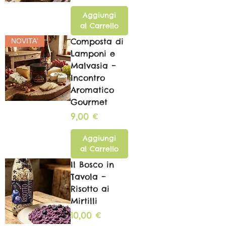
Aggiungi
al Carrello
Composta di
NOVITA'
Lamponi e
Malvasia –
Incontro
Aromatico
Gourmet
Prezzo
9,00 €
Aggiungi
al Carrello
Il Bosco in
Tavola –
Risotto ai
Mirtilli
Prezzo
10,00 €