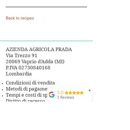
Back to recipes
AZIENDA AGRICOLA PRADA
Via Trezzo 91
20069 Vaprio d'Adda (MI)
P.IVA
02730840168
Lombardia
Condizioni di vendita
Metodi di pagamento
✖
5.0
Tempi e costi di spedizione
1 Reviews
Diritto di recesso
Privacy policy
FAQ
CONTATTI
Telefono 3483860825