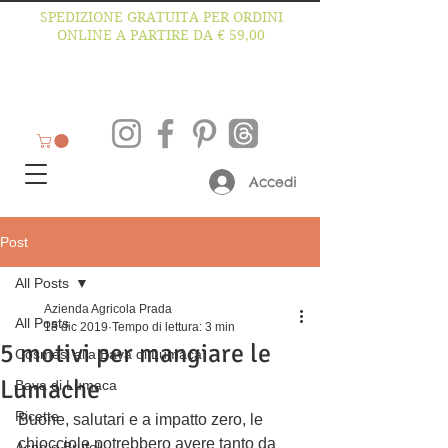
SPEDIZIONE GRATUITA PER ORDINI
ONLINE A PARTIRE DA € 59,00
Accedi
Post
All Posts
Azienda Agricola Prada
All Posts
18 dic 2019
Tempo di lettura: 3 min
5 motivi per mangiare le
Cosmesi alla Bava di Lumaca
Lumache
Bava di Lumaca
Ricette
Buone, salutari e a impatto zero, le 
chiocciole potrebbero avere tanto da 
Acne e Brufoli