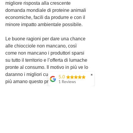
migliore risposta alla crescente 
domanda mondiale di proteine animali 
economiche, facili da produrre e con il 
minore impatto ambientale possibile.
Le buone ragioni per dare una chance 
alle chiocciole non mancano, così 
come non mancano i produttori sparsi 
su tutto il territorio e l’offerta di lumache 
pronte al consumo. Il motivo in più ve lo 
daranno i migliori cuochi italiani che 
✖
5.0
più amano questo prodotto e che siamo 
1 Reviews
andati a cercare lungo tutta la penisola. 
Nelle prossime settimane i loro piatti 
del futuro… A base di lumache 
naturalmente. 
#EatMoreSnails