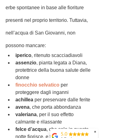
erbe spontanee in base alle fioriture 
presenti nel proprio territorio. Tuttavia, 
nell’acqua di San Giovanni, non 
possono mancare:
iperico
, ritenuto scacciadiavoli
assenzio
, pianta legata a Diana, 
protettrice della buona salute delle 
donne
finocchio selvatico
 per 
proteggere dagli inganni
achillea
 per preservare dalle ferite
avena
, che porta abbondanza
valeriana
, per il suo effetto 
calmante e rilassante
felce d’acqua
, che solo in questa 
✖
5.0
notte fiorisce, e fortunato è chi 