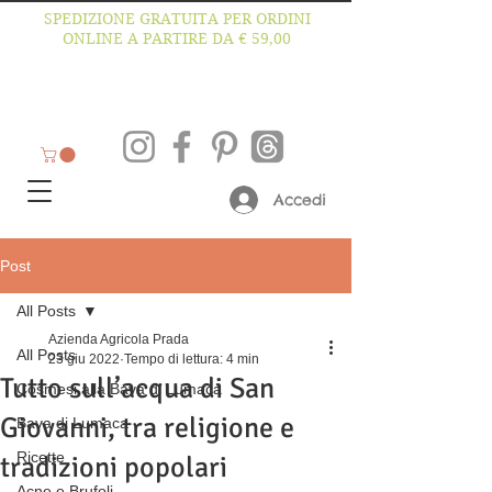
SPEDIZIONE GRATUITA PER ORDINI
ONLINE A PARTIRE DA € 59,00
Accedi
Post
All Posts
Azienda Agricola Prada
All Posts
23 giu 2022
Tempo di lettura: 4 min
Tutto sull’acqua di San
Cosmesi alla Bava di Lumaca
Giovanni, tra religione e
Bava di Lumaca
Ricette
tradizioni popolari
Acne e Brufoli