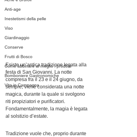
Anti-age
Inestetismi della pelle
Viso
Giardinaggio
Conserve
Frutti di Bosco
Esiste un’antica tradizione legata alla 
Come abbinare al meglio i prodotti
festa di San Giovanni. La notte 
Bomboniere Gastronomiche
compresa fra il 23 e il 24 giugno, da 
Vita in Campagna
sempre, viene considerata una notte 
magica, durante la quale si svolgono 
riti propiziatori e purificatori. 
Fondamentalmente, la magia è legata 
al solstizio d’estate.
Tradizione vuole che, proprio durante 