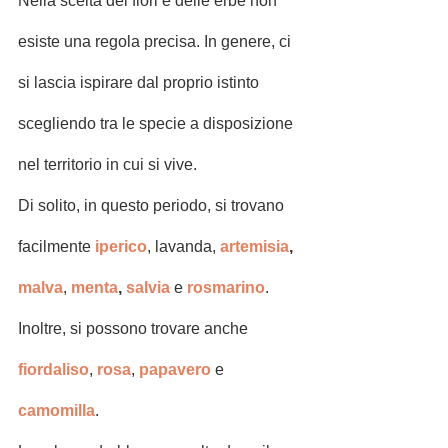
Nella scelta dei fiori e delle erbe non 
esiste una regola precisa. In genere, ci 
si lascia ispirare dal proprio istinto 
scegliendo tra le specie a disposizione 
nel territorio in cui si vive.
Di solito, in questo periodo, si trovano 
facilmente
 iperico
, lavanda, 
artemisia
,
malva
, 
menta
,
 salvia
 e
 rosmarino
. 
Inoltre, si possono trovare anche
fiordaliso
, 
rosa
, 
papavero
 e 
camomilla
.