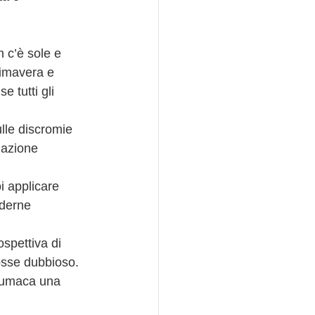
c’è sole e 
rimavera e 
 tutti gli 
lle discromie 
 azione 
i applicare 
nderne 
spettiva di 
fosse dubbioso.
 lumaca una 