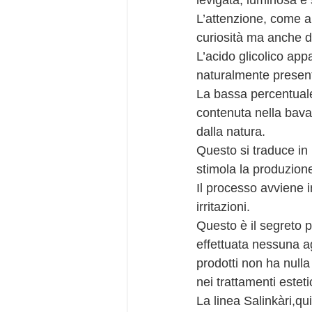
levigata, luminosa e 
L’attenzione, come ab
curiosità ma anche di
L’acido glicolico appa
naturalmente presenti
La bassa percentuale 
contenuta nella bava
dalla natura.
Questo si traduce in 
stimola la produzione
Il processo avviene i
irritazioni.
Questo è il segreto pe
effettuata nessuna agg
prodotti non ha nulla
nei trattamenti esteti
La linea Salinkàri,q