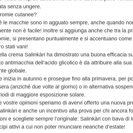
ta senza ungere.
cromie cutanee?
é le macchie sono in agguato sempre, anche quando non 
mente non è facile! Inoltre si aggiunga anche che tra la p
cromie, si presentano puntualmente e si accentuano come se
ro stati vani!
lla crema Salinkàri ha dimostrato una buona efficacia su
tto antimacchia dell’acido glicolico è da attribuire alla sua
nte globale.
re inizia in autunno e prosegue fino alla primavera, per po
 sera (anziché due volte al giorno) o in alternativa sospe
riodi di maggiore esposizione solare.
le vostre opinioni speriamo di avervi offerto una nuova pro
 Salinkàri e anche un incentivo alla prova per chi ancora 
zioni e scegliete sempre l’originale: Salinkàri con bava di
cipi attivi a cui non poter rinunciare neanche d’estate!