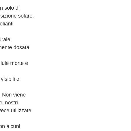
n solo di 
osizione solare.
lianti 
rale, 
mente dosata 
lule morte e 
isibili o 
i. Non viene 
i nostri 
ece utilizzate 
on alcuni 