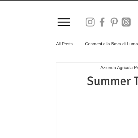
SPESE DI SPE
SPEDIZ
All Posts
Cosmesi alla Bava di Lum
Azienda Agricola P
Viso
Giardinaggio
Cons
Summer T
Vita in Campagna