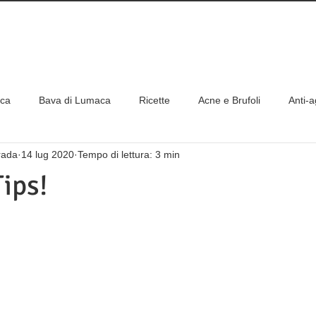
DIZIONE GRATUITE PER ORDINI SUPERIORI
IONE GRATUITA PER ORDINI ONLINE A PARTIRE DA 
aca
Bava di Lumaca
Ricette
Acne e Brufoli
Anti-
rada
14 lug 2020
Tempo di lettura: 3 min
erve
Frutti di Bosco
Come abbinare al meglio i prodotti
ips!