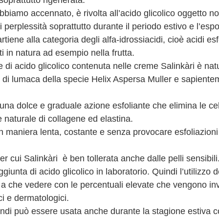
soprattutto rigenerata.
biamo accennato, è rivolta all’acido glicolico oggetto no
 perplessità soprattutto durante il periodo estivo e l’esp
rtiene alla categoria degli alfa-idrossiacidi, cioè acidi esfo
 in natura ad esempio nella frutta.
di acido glicolico contenuta nelle creme Salinkàri è natu
 di lumaca della specie Helix Aspersa Muller e sapiente
una dolce e graduale azione esfoliante che elimina le cel
 naturale di collagene ed elastina.
n maniera lenta, costante e senza provocare esfoliazioni v
r cui Salinkàri  è ben tollerata anche dalle pelli sensibil
iunta di acido glicolico in laboratorio. Quindi l’utilizzo de
 a che vedere con le percentuali elevate che vengono inv
ci e dermatologici.
uindi può essere usata anche durante la stagione estiva c