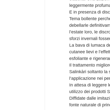
leggermente profuma
E in presenza di dis
Tema bollente perch
debellarle definitiva
l’estate loro, le dis
sforzi invernali fosse
La bava di lumaca de
cutanee lievi e l’effe
esfoliante e rigenera
Il trattamento miglio
Salinkàri soltanto la
l’applicazione nei pe
In attesa di leggere 
utilizzo dei prodotti
Diffidate dalle imita
fonte naturale di prin