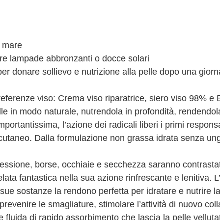
l mare
are lampade abbronzanti o docce solari
er donare sollievo e nutrizione alla pelle dopo una giorn
referenze viso: Crema viso riparatrice, siero viso 98% e 
le in modo naturale, nutrendola in profondità, rendendola
ortantissima, l’azione dei radicali liberi i primi responsa
cutaneo. Dalla formulazione non grassa idrata senza ung
essione, borse, occhiaie e secchezza saranno contrastate
lata fantastica nella sua azione rinfrescante e lenitiva. L
 sue sostanze la rendono perfetta per idratare e nutrire la
prevenire le smagliature, stimolare l’attività di nuovo col
 fluida di rapido assorbimento che lascia la pelle velluta