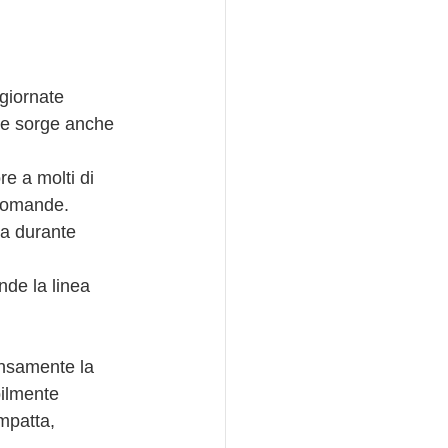
giornate 
te sorge anche 
e a molti di 
 domande. 
ca durante 
nde la linea 
ensamente la 
bilmente 
ompatta, 