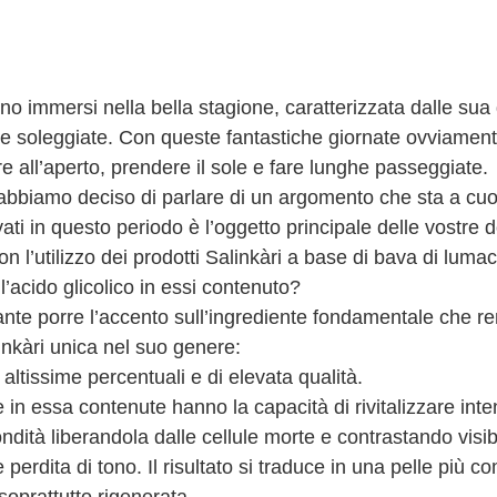
o immersi nella bella stagione, caratterizzata dalle sua 
 e soleggiate. Con queste fantastiche giornate ovviamen
are all’aperto, prendere il sole e fare lunghe passeggiate.
bbiamo deciso di parlare di un argomento che sta a cuor
rivati in questo periodo è l’oggetto principale delle vostre
 l’utilizzo dei prodotti Salinkàri a base di bava di luma
ll’acido glicolico in essi contenuto?
ante porre l’accento sull’ingrediente fondamentale che re
nkàri unica nel suo genere:
altissime percentuali e di elevata qualità.
 in essa contenute hanno la capacità di rivitalizzare int
fondità liberandola dalle cellule morte e contrastando visi
 perdita di tono. Il risultato si traduce in una pelle più c