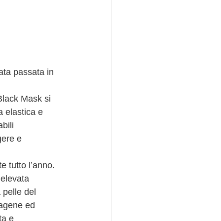
ata passata in 
Black Mask si 
 elastica e 
bili 
ere e 
 tutto l’anno.
’elevata 
 pelle del 
lagene ed 
ta e 