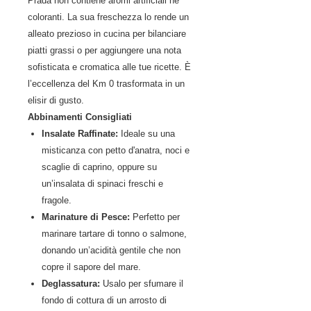
Prada non contiene aromi artificiali né
coloranti. La sua freschezza lo rende un
alleato prezioso in cucina per bilanciare
piatti grassi o per aggiungere una nota
sofisticata e cromatica alle tue ricette. È
l’eccellenza del Km 0 trasformata in un
elisir di gusto.
Abbinamenti Consigliati
Insalate Raffinate:
Ideale su una
misticanza con petto d'anatra, noci e
scaglie di caprino, oppure su
un’insalata di spinaci freschi e
fragole.
Marinature di Pesce:
Perfetto per
marinare tartare di tonno o salmone,
donando un’acidità gentile che non
copre il sapore del mare.
Deglassatura:
Usalo per sfumare il
fondo di cottura di un arrosto di