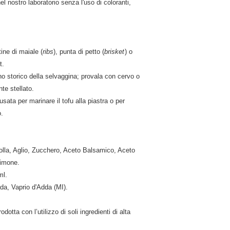
l nostro laboratorio senza l'uso di coloranti,
ine di maiale (
ribs
), punta di petto (
brisket
) o
t.
gno storico della selvaggina; provala con cervo o
nte stellato.
ata per marinare il tofu alla piastra o per
o.
polla, Aglio, Zucchero, Aceto Balsamico, Aceto
Limone.
ml.
da, Vaprio d'Adda (MI).
dotta con l’utilizzo di soli ingredienti di alta