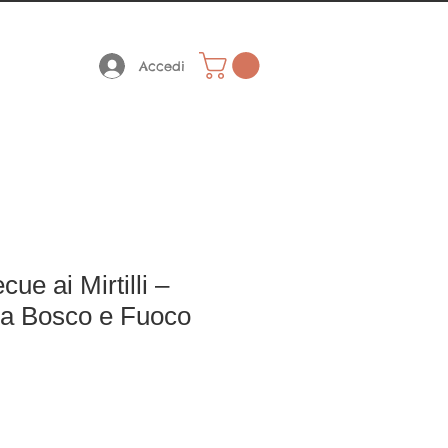
 A 59.00 EURO
€ 59,00
Accedi
ue ai Mirtilli –
tra Bosco e Fuoco