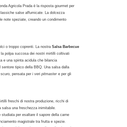
enda Agricola Prada è la risposta gourmet per
e classiche salse affumicate. La dolcezza
n le note speziate, creando un condimento
olci o troppo coprenti. La nostra
Salsa Barbecue
la polpa succosa dei nostri mirtilli coltivati
a e una spinta acidula che bilancia
il sentore tipico della BBQ. Una salsa dalla
 scuro, pensata per i veri
pitmaster
e per gli
tilli freschi di nostra produzione, ricchi di
a salsa una freschezza inimitabile.
 studiata per esaltare il sapore della carne
nciamento magistrale tra frutta e spezie.