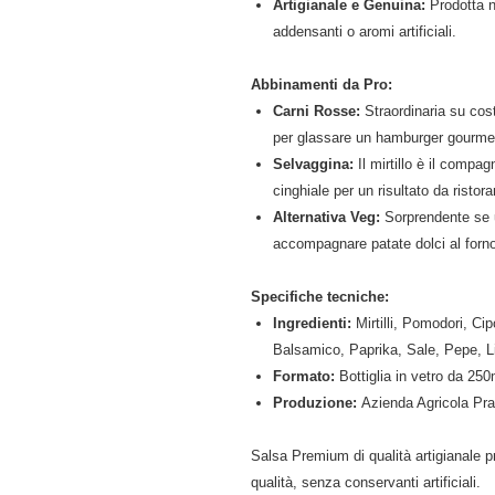
Artigianale e Genuina:
Prodotta ne
addensanti o aromi artificiali.
Abbinamenti da Pro:
Carni Rosse:
Straordinaria su cost
per glassare un hamburger gourme
Selvaggina:
Il mirtillo è il compa
cinghiale per un risultato da ristora
Alternativa Veg:
Sorprendente se us
accompagnare patate dolci al forn
Specifiche tecniche:
Ingredienti:
Mirtilli, Pomodori, Ci
Balsamico, Paprika, Sale, Pepe, 
Formato:
Bottiglia in vetro da 250
Produzione:
Azienda Agricola Pra
Salsa Premium di qualità artigianale pro
qualità, senza conservanti artificiali.