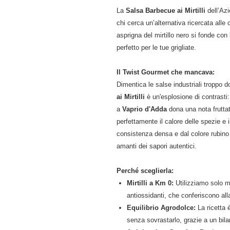
La
Salsa Barbecue ai Mirtilli
dell’Azi
chi cerca un’alternativa ricercata all
asprigna del mirtillo nero si fonde co
perfetto per le tue grigliate.
Il Twist Gourmet che mancava:
Dimentica le salse industriali troppo d
ai Mirtilli
è un'esplosione di contrasti: 
a
Vaprio d'Adda
dona una nota fruttat
perfettamente il calore delle spezie e 
consistenza densa e dal colore rubino
amanti dei sapori autentici.
Perché sceglierla:
Mirtilli a Km 0:
Utilizziamo solo mir
antiossidanti, che conferiscono all
Equilibrio Agrodolce:
La ricetta è
senza sovrastarlo, grazie a un bila