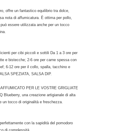
o, offre un fantastico equilibrio tra dolce,
sa nota di affumicatura. È ottima per pollo,
a può essere utilizzata anche per un tocco
ina.
nti per cibi piccoli e sottili Da 1 a 3 ore per
lette e bistecche; 2-6 ore per carne spessa con
f; 6-12 ore per il collo, spalla, tacchino e
me SALSA SPEZIATA, SALSA DIP.
 AFFUMICATO PER LE VOSTRE GRIGLIATE
 Blueberry, una creazione artigianale di alta
te un tocco di originalità e freschezza.
a perfettamente con la sapidità del pomodoro
o di complessità.