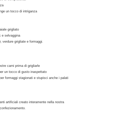
zza
nge un tocco di intriganza
iale grigliato
k e selvaggina
, verdure grigliate e formaggi.
stre carni prima di grigliarle
r un tocco di gusto inaspettato
 formaggi stagionati e stupisci anche i palati
ti artificiali creato interamente nella nostra
l confezionamento.