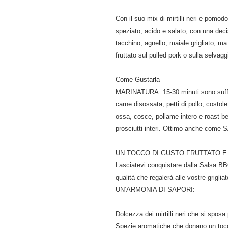
Con il suo mix di mirtilli neri e pomodor
speziato, acido e salato, con una deci
tacchino, agnello, maiale grigliato, m
fruttato sul pulled pork o sulla selvagg
Come Gustarla
MARINATURA: 15-30 minuti sono sufficie
carne disossata, petti di pollo, costo
ossa, cosce, pollame intero e roast bee
prosciutti interi. Ottimo anche co
UN TOCCO DI GUSTO FRUTTATO E
Lasciatevi conquistare dalla Salsa BBQ
qualità che regalerà alle vostre griglia
UN’ARMONIA DI SAPORI:
Dolcezza dei mirtilli neri che si spos
Spezie aromatiche che donano un tocc