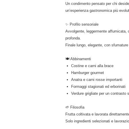
Un condimento pensato per chi desidera 
un’esperienza gastronomica più evolu
✨ Profilo sensoriale
Avvolgente, leggermente affumicata, c
profonda.
Finale lungo, elegante, con sfumature
🍽️ Abbinamenti
Costine e carni alla brace
Hamburger gourmet
Anatra e carni rosse importanti
Formaggi stagionati ed erborinati
Verdure grigliate per un contrasto s
🌱 Filosofia
Frutta coltivata e lavorata direttament
Solo ingredienti selezionati e lavorazi