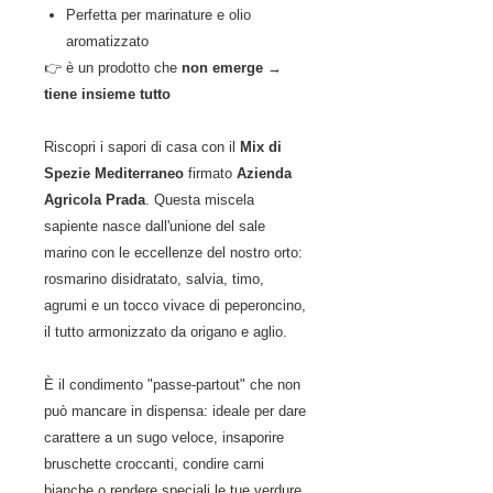
Perfetta per marinature e olio
aromatizzato
👉 è un prodotto che
non emerge →
tiene insieme tutto
Riscopri i sapori di casa con il
Mix di
Spezie Mediterraneo
firmato
Azienda
Agricola Prada
. Questa miscela
sapiente nasce dall'unione del sale
marino con le eccellenze del nostro orto:
rosmarino disidratato, salvia, timo,
agrumi e un tocco vivace di peperoncino,
il tutto armonizzato da origano e aglio.
È il condimento "passe-partout" che non
può mancare in dispensa: ideale per dare
carattere a un sugo veloce, insaporire
bruschette croccanti, condire carni
bianche o rendere speciali le tue verdure