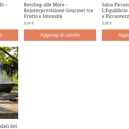
fo –
Ketchup alle More –
Salsa Piccan
Reinterpretazione Gourmet tra
L’Equilibrio
Frutto e Intensità
e Piccantez
Prezzo
Prezzo
8,00 €
8,00 €
o
Aggiungi al carrello
Aggiu
lati del