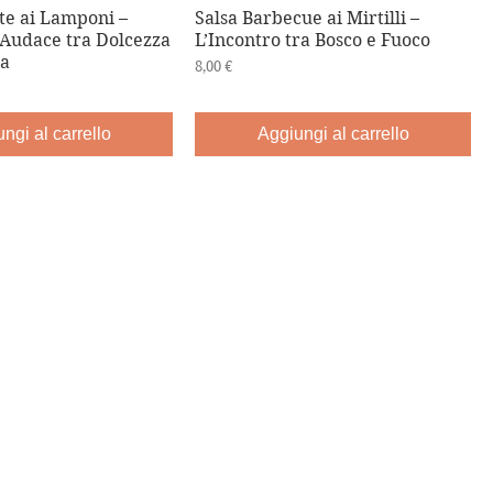
te ai Lamponi –
Salsa Barbecue ai Mirtilli –
 Audace tra Dolcezza
L’Incontro tra Bosco e Fuoco
za
Prezzo
8,00 €
ngi al carrello
Aggiungi al carrello