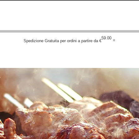
DIZIONE GRATUITE PER ORDINI SUPERIORI
IONE GRATUITA PER ORDINI ONLINE A PARTIRE DA 
59.00
⭐
Spedizione Gratuita per ordini a partire da €