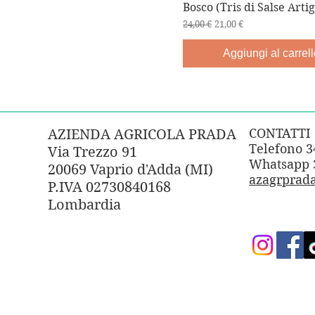
Bosco (Tris di Salse Artig
Prezzo regolare
Prezzo scontato
24,00 €
21,00 €
Aggiungi al carrell
CONTATTI
AZIENDA AGRICOLA PRADA
Telefono 
Via Trezzo 91
Whatsapp 
20069 Vaprio d'Adda (MI)
azagrprad
P.IVA 02730840168
Lombardia