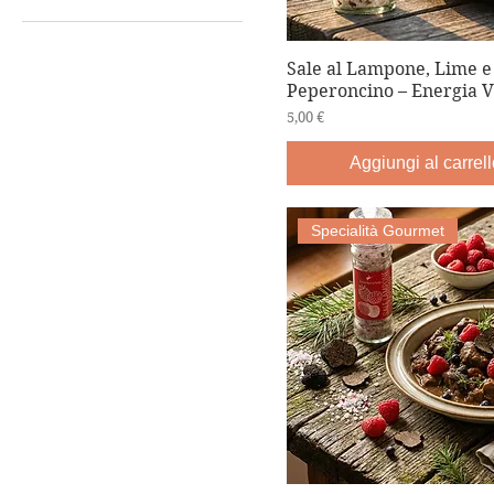
Scatola in Cartone
Solo Salse
Sale al Lampone, Lime e
Peperoncino – Energia V
Prezzo
5,00 €
Aggiungi al carrell
Specialità Gourmet