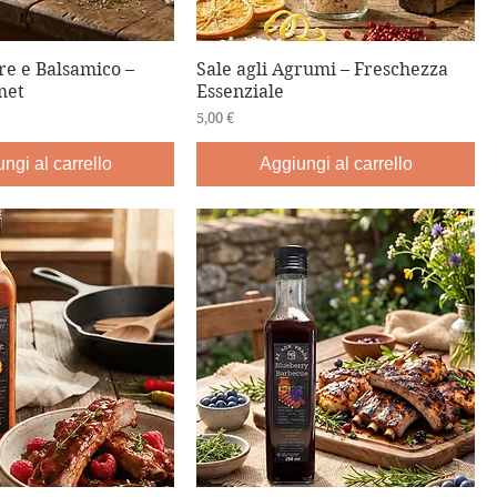
re e Balsamico –
Sale agli Agrumi – Freschezza
met
Essenziale
Prezzo
5,00 €
ngi al carrello
Aggiungi al carrello