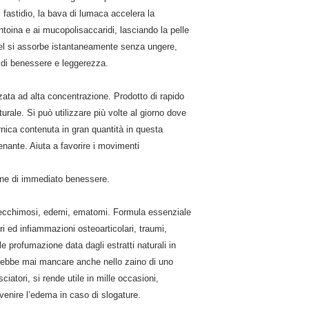
 il fastidio, la bava di lumaca accelera la
antoina e ai mucopolisaccaridi, lasciando la pelle
 gel si assorbe istantaneamente senza ungere,
 di benessere e leggerezza.
ata ad alta concentrazione. Prodotto di rapido
ale. Si può utilizzare più volte al giorno dove
arnica contenuta in gran quantità in questa
nante. Aiuta a favorire i movimenti
one di immediato benessere.
 ecchimosi, edemi, ematomi. Formula essenziale
ori ed infiammazioni osteoarticolari, traumi,
le profumazione data dagli estratti naturali in
rebbe mai mancare anche nello zaino di uno
ciatori, si rende utile in mille occasioni,
evenire l’edema in caso di slogature.