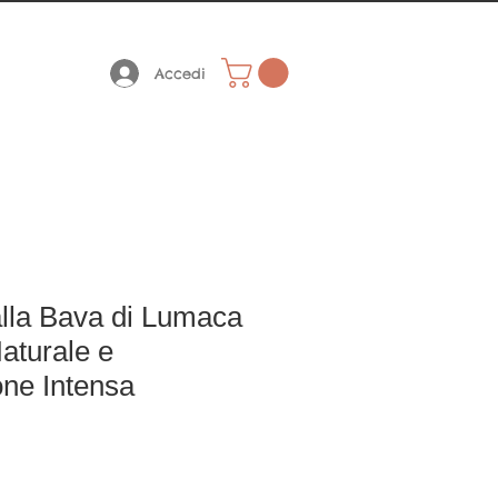
 A 59.00 EURO
€ 59,00
Accedi
lla Bava di Lumaca
Naturale e
ne Intensa