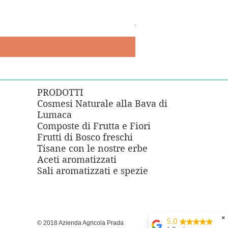
Esperienza Gourmet: I Salat
Prezzo regolare
Prezzo scontato
24,00 €
21,00 €
PRODOTTI
Cosmesi Naturale alla Bava di
Lumaca
e
Composte di Frutta e Fiori
Frutti di Bosco freschi
Tisane con le nostre erbe
Aceti aromatizzati
Sali aromatizzati e spezie
✖
5.0
© 2018 Azienda Agricola Prada