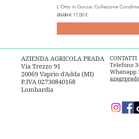
L'Orto in Gocce: Collezione Condime
Prezzo regolare
Prezzo scontato
20,00 €
17,00 €
CONTATTI
AZIENDA AGRICOLA PRADA
Telefono 
Via Trezzo 91
Whatsapp 
20069 Vaprio d'Adda (MI)
azagrprad
P.IVA 02730840168
Lombardia