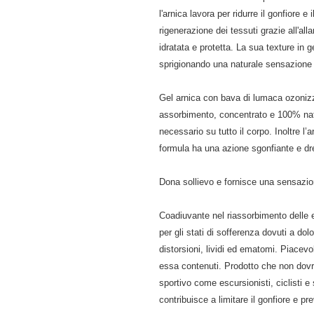
l'arnica lavora per ridurre il gonfiore e
rigenerazione dei tessuti grazie all'all
idratata e protetta. La sua texture in
sprigionando una naturale sensazione
Gel arnica con bava di lumaca ozonizz
assorbimento, concentrato e 100% natur
necessario su tutto il corpo. Inoltre l’
formula ha una azione sgonfiante e dre
Dona sollievo e fornisce una sensazi
Coadiuvante nel riassorbimento delle
per gli stati di sofferenza dovuti a dol
distorsioni, lividi ed ematomi. Piacevo
essa contenuti. Prodotto che non dov
sportivo come escursionisti, ciclisti e s
contribuisce a limitare il gonfiore e pr