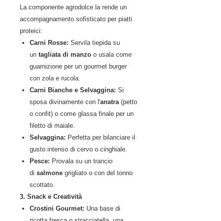
La componente agrodolce la rende un
accompagnamento sofisticato per piatti
proteici:
Carni Rosse:
Servila tiepida su
un
tagliata di manzo
o usala come
guarnizione per un gourmet burger
con zola e rucola.
Carni Bianche e Selvaggina:
Si
sposa divinamente con l'
anatra
(petto
o confit) o come glassa finale per un
filetto di maiale.
Selvaggina:
Perfetta per bilanciare il
gusto intenso di cervo o cinghiale.
Pesce:
Provala su un trancio
di
salmone
grigliato o con del tonno
scottato.
3. Snack e Creatività
Crostini Gourmet:
Una base di
ricotta fresca o stracciatella, una