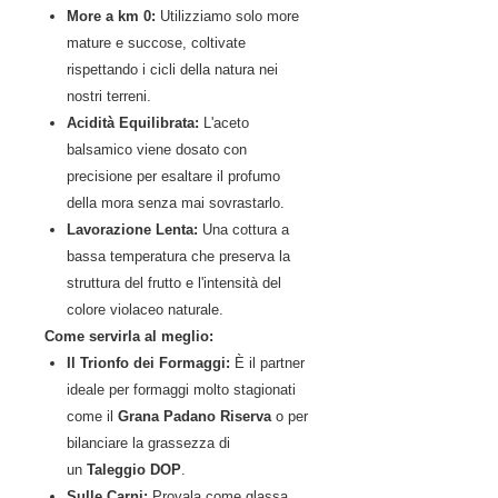
More a km 0:
Utilizziamo solo more
mature e succose, coltivate
rispettando i cicli della natura nei
nostri terreni.
Acidità Equilibrata:
L'aceto
balsamico viene dosato con
precisione per esaltare il profumo
della mora senza mai sovrastarlo.
Lavorazione Lenta:
Una cottura a
bassa temperatura che preserva la
struttura del frutto e l'intensità del
colore violaceo naturale.
Come servirla al meglio:
Il Trionfo dei Formaggi:
È il partner
ideale per formaggi molto stagionati
come il
Grana Padano Riserva
o per
bilanciare la grassezza di
un
Taleggio DOP
.
Sulle Carni:
Provala come glassa