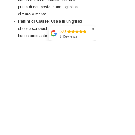
punta di composta e una fogliolina
di
timo
o menta.
Panini di Classe:
Usala in un grilled
cheese sandwich con cheddar e
✖
5.0
bacon croccante.
1 Reviews
Insalate:
Diluita con un filo d'olio,
diventa una vinaigrette densa per
insalate di spinacino, noci e feta.
Valori nutrizionali medi per 100g:
Calorie 276 kJ/ 66 Kcal
Grassi 0.4 g
di cui grassi saturi 0 g
Carboidrati 13.8 g
di cui zuccheri 12.5 g
Proteine 0.9 g
Sale 0.3 g